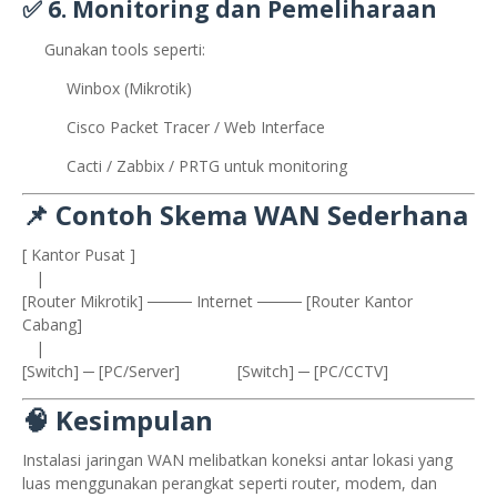
✅ 6.
Monitoring dan Pemeliharaan
Gunakan tools seperti:
Winbox (Mikrotik)
Cisco Packet Tracer / Web Interface
Cacti / Zabbix / PRTG untuk monitoring
📌
Contoh Skema WAN Sederhana
[ Kantor Pusat ]
|
[Router Mikrotik] ──── Internet ──── [Router Kantor
Cabang]
|
[Switch] ─ [PC/Server] [Switch] ─ [PC/CCTV]
🧠
Kesimpulan
Instalasi jaringan WAN melibatkan koneksi antar lokasi yang
luas menggunakan perangkat seperti router, modem, dan