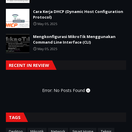
Cara Kerja DHCP (Dynamic Host Configuration
Protocol)
May 05, 2025
Mengkonfigurasi MikroTik Menggunakan
Command Line Interface (CLI)
May 05, 2025
RECENT IN REVIEW
Error: No Posts Found
TAGS
Desktop
Mikrotik
Network
Smart Home
Teknis