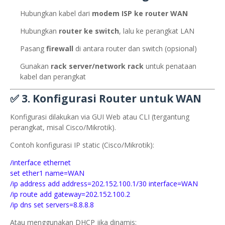
Hubungkan kabel dari
modem ISP ke router WAN
Hubungkan
router ke switch
, lalu ke perangkat LAN
Pasang
firewall
di antara router dan switch (opsional)
Gunakan
rack server/network rack
untuk penataan
kabel dan perangkat
✅ 3.
Konfigurasi Router untuk WAN
Konfigurasi dilakukan via GUI Web atau CLI (tergantung
perangkat, misal Cisco/Mikrotik).
Contoh konfigurasi IP static (Cisco/Mikrotik):
/interface ethernet
set ether1 name=WAN
/ip address add address=202.152.100.1/30 interface=WAN
/ip route add gateway=202.152.100.2
/ip dns set servers=8.8.8.8
Atau menggunakan DHCP jika dinamis: